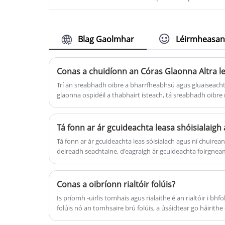
aonaid caidéil loiní saor ó ola agus
vaporizer aer comhthimpeallach
mar sin de. Is féidir samhlacha
agus sorcóir Dewar leachtach.
móra, meánmhéide agus beaga
sreafa a oiriúnú.
Blag Gaolmhar
Léirmheasa
Trí an sreabhadh oibre a bharrfheabhsú agus gluaiseacht gan ghá a l
glaonna ospidéil a thabhairt isteach, tá sreabhadh oibre 
agus laghdaíodh go mór an staid siúil gan ghá.
Tá fonn ar ár gcuideachta leas sóisialach agus ní chuirean
deireadh seachtaine, d'eagraigh ár gcuideachta foirgne
chuig ospidéal in aice láimhe chun obair dheonach a dh
le daoine, cabhróimid le clárú, piocadh suas leigheas, etc.
phróiseas foghlama go leor, beidh mé ag cuimhneamh air
Conas a oibríonn rialtóir folúis?
Is príomh -uirlis tomhais agus rialaithe é an rialtóir i bhfo
folúis nó an tomhsaire brú folúis, a úsáidtear go háirit
an córas folúis go cobhsaí ag an mbrú oibre riachtanach.