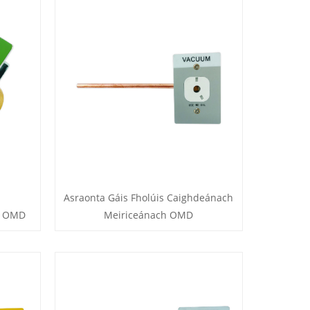
Asraonta Gáis Fholúis Caighdeánach
h OMD
Meiriceánach OMD