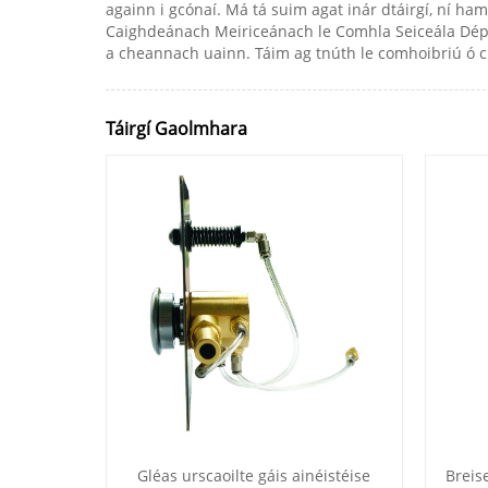
againn i gcónaí. Má tá suim agat inár dtáirgí, ní h
Caighdeánach Meiriceánach le Comhla Seiceála Déph
a cheannach uainn. Táim ag tnúth le comhoibriú ó c
Táirgí Gaolmhara
Gléas urscaoilte gáis ainéistéise
Breis