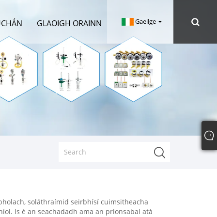
Gaeilge
ÚCHÁN
GLAOIGH ORAINN
pholach, soláthraímid seirbhísí cuimsitheacha
dhíol. Is é an seachadadh ama an prionsabal atá