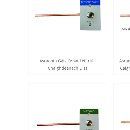
Asraonta Gáis Ocsaíd Nítriúil
Asrao
Chaighdeánach DIss
Caig