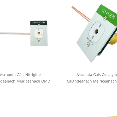
Asraonta Gáis Nítrigine
Asraonta Gáis Ocsaigin
hdeánach Meiriceánach OMD
Caighdeánach Meiriceánac