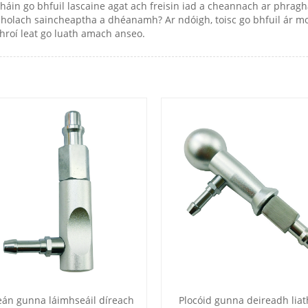
amháin go bhfuil lascaine agat ach freisin iad a cheannach ar phrag
olach saincheaptha a dhéanamh? Ar ndóigh, toisc go bhfuil ár mon
hroí leat go luath amach anseo.
eán gunna láimhseáil díreach
Plocóid gunna deireadh liat