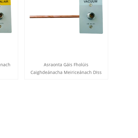
ánach
Asraonta Gáis Fholúis
Caighdeánacha Meiriceánach DIss