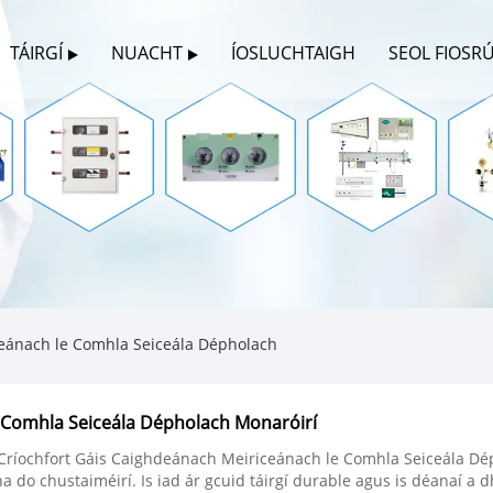
TÁIRGÍ
NUACHT
ÍOSLUCHTAIGH
SEOL FIOSR
ceánach le Comhla Seiceála Dépholach
e Comhla Seiceála Dépholach Monaróirí
 Críochfort Gáis Caighdeánach Meiriceánach le Comhla Seiceála Dé
a do chustaiméirí. Is iad ár gcuid táirgí durable agus is déanaí a 