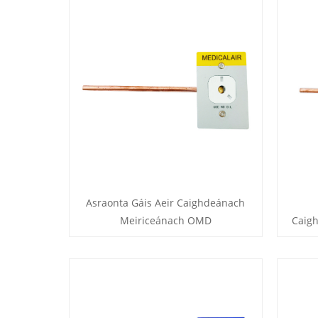
Asraonta Gáis Aeir Caighdeánach
Meiriceánach OMD
Caig