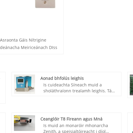
Asraonta Gáis Nítrigine
deánacha Meiriceánach DIss
Aonad bhfolús leighis
Is cuideachta Síneach muid a
sholáthraíonn trealamh leighis. Tá
ár monarcha féin againn agus tá
muid ag monaróir cáilithe.
tháirgeadh muid Weclearmed®
Leighis bhfolús aonad.Medical
Ceanglóir T8 Fireann agus Mná
bhfolús aonad saor, ar chaighdeán
Is muid an monaróir mhonarcha
maith agus go maith
Zenith, a speisialtóireacht i díol
stocked.Medical aonad bhfolús a