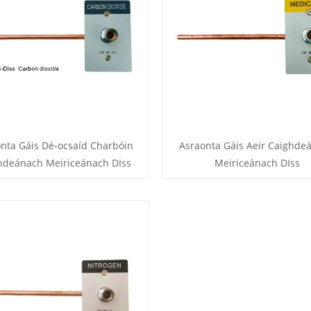
nta Gáis Dé-ocsaíd Charbóin
Asraonta Gáis Aeir Caighde
hdeánach Meiriceánach DIss
Meiriceánach DIss