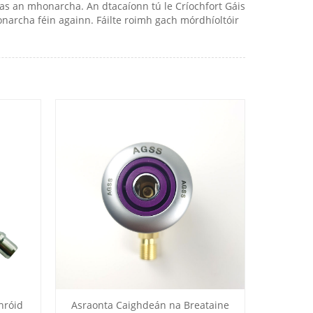
has an mhonarcha. An dtacaíonn tú le Críochfort Gáis
archa féin againn. Fáilte roimh gach mórdhíoltóir
hróid
Asraonta Caighdeán na Breataine