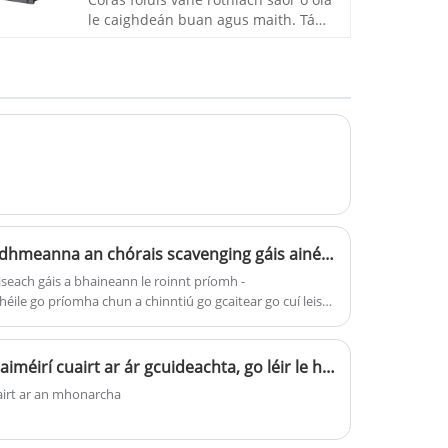
iarratais i leighis, longchlós, tionscal
le caighdeán buan agus maith. Tá
crua-earraí, coirí agus tionscal bia,
barántas dhá bhliain ag aonad scriú
etc.
scriú saor ó ola agus oiled, aonad
caidéil scriú oiled le córas
deannaigh steiriliúcháin agus
comhéadan scáileáin LCD agus níos
mó ná deich mbliana deartha! Fáilte
chun cuairt a thabhairt ar ár
monarcha!
Comhpháirteanna agus feidhmeanna an chórais scavenging gáis ainéistéiseach
éiseach gáis a bhaineann le roinnt príomh -
éile go príomha chun a chinntiú go gcaitear go cuí leis
.
Le déanaí, thug roinnt custaiméirí cuairt ar ár gcuideachta, go léir le haghaidh an bhosca comhla crios
airt ar an mhonarcha