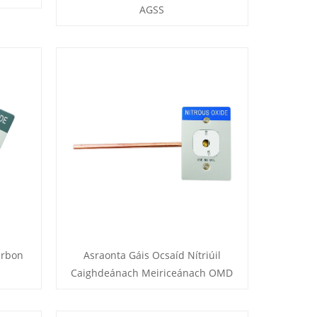
AGSS
arbon
Asraonta Gáis Ocsaíd Nítriúil
Caighdeánach Meiriceánach OMD