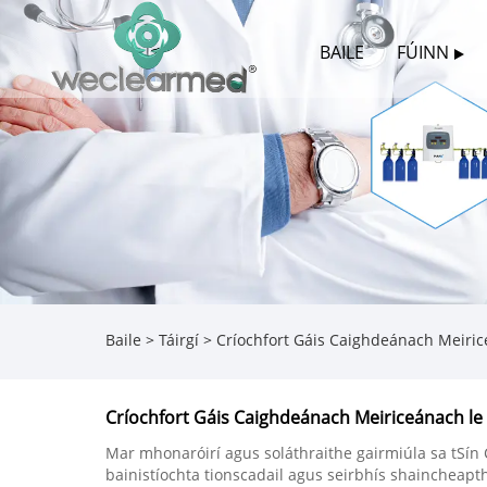
BAILE
FÚINN
Baile
>
Táirgí
>
Críochfort Gáis Caighdeánach Meiri
Críochfort Gáis Caighdeánach Meiriceánach l
Mar mhonaróirí agus soláthraithe gairmiúla sa tSín
bainistíochta tionscadail agus seirbhís shaincheapth