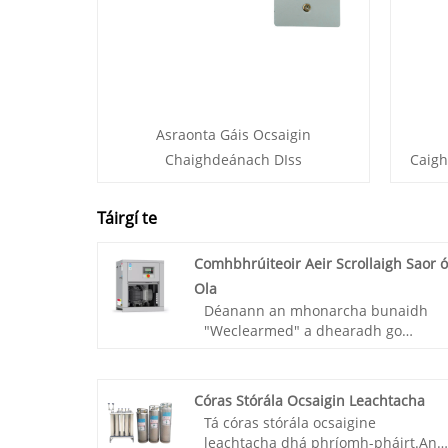
Asraonta Gáis Ocsaigin
Chaighdeánach DIss
Caigh
Táirgí te
Comhbhrúiteoir Aeir Scrollaigh Saor ó
Ola
Déanann an mhonarcha bunaidh
"Weclearmed" a dhearadh go
neamhspleách, a tháirgeann agus a
fhorbraíonn comhbhrúiteoir aeir
scrolla saor ó ola, aonaid aeir dea-
Córas Stórála Ocsaigin Leachtacha
chumhachta, aonaid caidéil scrolla
Tá córas stórála ocsaigine
saor ó ola, aonaid caidéil scriú oiled,
leachtacha dhá phríomh-pháirt.An