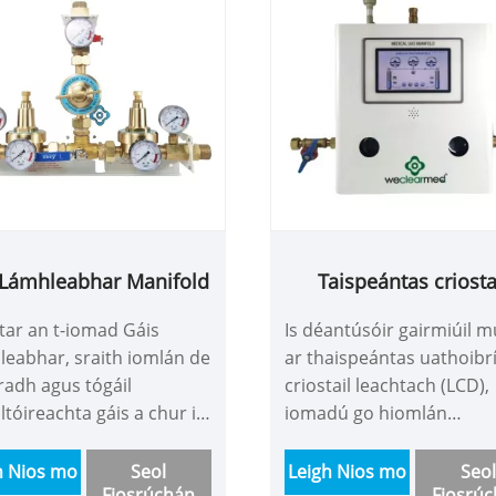
Lámhleabhar Manifold
Taispeántas criosta
leachtach uathoibrí
ar an t-iomad Gáis
Is déantúsóir gairmiúil m
(LCD) iomadú
eabhar, sraith iomlán de
ar thaispeántas uathoibr
adh agus tógáil
criostail leachtach (LCD),
ltóireachta gáis a chur in
iomadú go hiomlán
int do ghás ard agus le
uathoibríoch, iomadú lá
idh múnlaí lasctha
agus stáisiún gáis ospidéi
h Nios mo
Seol
Leigh Nios mo
Seol
Fiosrúchán
Fiosrú
ibríocha ard-bhrú ard-
praghas réasúnach. Tá a