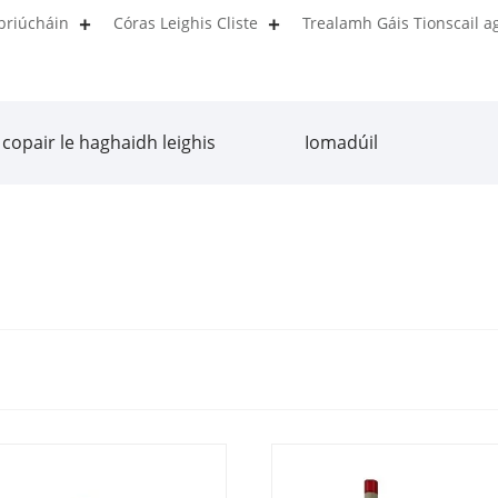
briúcháin
Córas Leighis Cliste
Trealamh Gáis Tionscail a
 copair le haghaidh leighis
Iomadúil