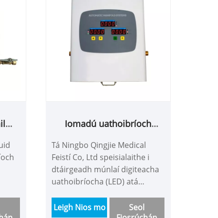
il
Iomadú uathoibríoch
och
digiteach (faoi stiúir)
uid
Tá Ningbo Qingjie Medical
uathoibríoch
íoch
Feistí Co, Ltd speisialaithe i
dtáirgeadh múnlaí digiteacha
uathoibríocha (LED) atá
imhe
sábháilte, múnlaí stáisiúin gáis
l le
ospidéil ardchaighdeáin agus
Leigh Nios mo
Seol
chán
Fiosrúchán
n
caibinéid rialaithe ard -bhrú