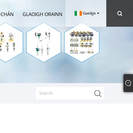
Gaeilge
ÚCHÁN
GLAOIGH ORAINN