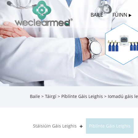
BAILE
FÚINN
Baile
>
Táirgí
>
Píblínte Gáis Leighis
> Iomadú gáis le
Stáisiúin Gáis Leighis
Píblínte Gáis Leighis