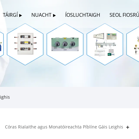
TÁIRGÍ
NUACHT
ÍOSLUCHTAIGH
SEOL FIOSR
ighis
Córas Rialaithe agus Monatóireachta Píblíne Gáis Leighis