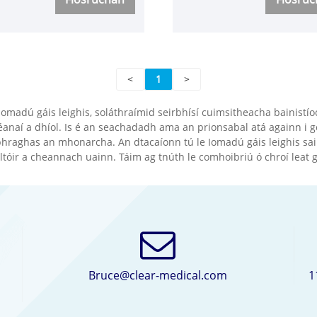
atá curtha in oiriúint do
gléas scaoilte gáis
aí lasctha uathoibríocha
comhbhrúite sábháilte a
hrú agus a tháirgtear ag
cliste le comhéadan fear-
earmed. Ceadaíonn an
mheaisín. Tá sé éasca oib
<
1
>
miotail ar ardchaighdeán
agus éasca a chothabháil
bainistíochta cianda
Taispeánann an criostail
Iomadú gáis leighis, soláthraímid seirbhísí cuimsitheacha bainistí
oireann le francach ard-
leachtach LCD feidhm al
 déanaí a dhíol. Is é an seachadadh ama an prionsabal atá againn i 
a.
iargúlta. Is féidir é a ghrú
r phraghas an mhonarcha. An dtacaíonn tú le Iomadú gáis leighis s
ltóir a cheannach uainn. Táim ag tnúth le comhoibriú ó chroí leat
freisin i monatóireacht
lárnach líonra!
Bruce@clear-medical.com
1