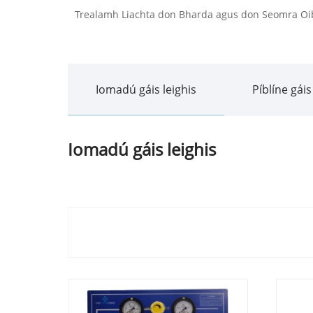
Trealamh Liachta don Bharda agus don Seomra Oi
Iomadú gáis leighis
Píblíne gáis
Iomadú gáis leighis