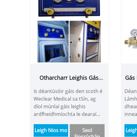
Otharcharr Leighis Gás
Gás 
iomadúil
Is déantúsóir gáis den scoth é
Déant
Weclear Medical sa tSín, ag
Lámhl
díol múnlaí gáis leighis
dhear
ardfheidhmíochta le dearaí
innea
nuálacha agus áille ar féidir
oiriú
leo athrú idir modhanna
hagha
Leigh Nios mo
Seol
Leig
Fiosrúchán
láimhe agus go hiomlán
uatho