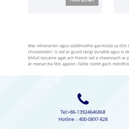
uathoibríoch, chomh maith le
bhrú 
feidhmeanna ocsaigine agus
mhúnl
adamhach. Tá
ard-b
ardfheidhmeanna aláraim
Wecl
dhigitigh ann, feidhmíocht den
prás 
scoth gach dearadh ábhair
modh 
Mar mhonaróirí agus soláthraithe gairmiúla sa tSín 
miotail, feadáin sheachtracha
gan f
chustaiméirí. Is iad ár gcuid táirgí durable agus is
simplí agus galánta, agus
sreaf
bhfuil lascaine agat ach freisin iad a cheannach a
ár monarcha féin againn. Fáilte roimh gach mórdhío
bíodh imní ort faoi sheirbhís
iar-dhíolacháin saor in aisce ar
feadh an tsaoil!
Tel:+86-13924646868
Hotline：400-0897-828