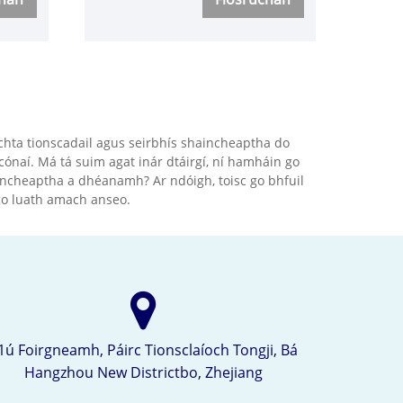
200 barra. Tá na buntáistí seo
gus
acu: Sábháilteacht ar
chomhshó ardbhrú agus
riú
ísealbhrú, Cliste gach dearadh
.
copair, oibriú simplí agus
cothabháil éasca, taispeánann
ochta tionscadail agus seirbhís shaincheaptha do
áraim
Digital Ltd feidhm aláraim
gcónaí. Má tá suim agat inár dtáirgí, ní hamháin go
páil
iargúlta agus is féidir é a
aincheaptha a dhéanamh? Ar ndóigh, toisc go bhfuil
 go luath amach anseo.
bheith ina monatóireacht
lárnach! Is féidir gach rud a
oiriúnú!
1ú Foirgneamh, Páirc Tionsclaíoch Tongji, Bá
Hangzhou New Districtbo, Zhejiang