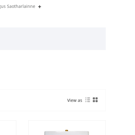
gus Saotharlainne
View as