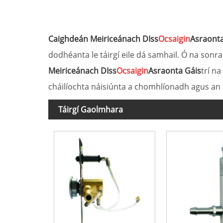
Caighdeán Meiriceánach DIss
Ocsaigin
Asraonta
dodhéanta le táirgí eile dá samhail. Ó na sonra
Meiriceánach DIss
Ocsaigin
Asraonta Gáis
trí n
cháilíochta náisiúnta a chomhlíonadh agus an 
Táirgí Gaolmhara