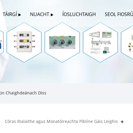
TÁIRGÍ
NUACHT
ÍOSLUCHTAIGH
SEOL FIOSR
gin Chaighdeánach DIss
Córas Rialaithe agus Monatóireachta Píblíne Gáis Leighis