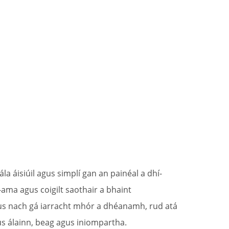
a áisiúil agus simplí gan an painéal a dhí-
-ama agus coigilt saothair a bhaint
agus nach gá iarracht mhór a dhéanamh, rud atá
gus álainn, beag agus iniompartha.