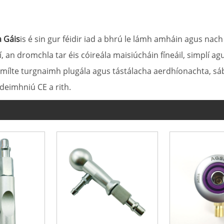
 Gáis
is é sin gur féidir iad a bhrú le lámh amháin agus na
í, an dromchla tar éis cóireála maisiúcháin fíneáil, simplí a
a mílte turgnaimh plugála agus tástálacha aerdhíonachta, sá
deimhniú CE a rith.