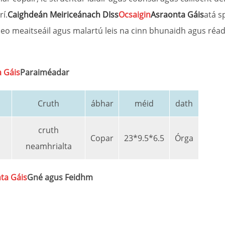
rí.
Caighdeán Meiriceánach DIss
Ocsaigin
Asraonta Gáis
atá s
r leo meaitseáil agus malartú leis na cinn bhunaidh agus r
 Gáis
Paraiméadar
Cruth
ábhar
méid
dath
cruth
Copar
23*9.5*6.5
Órga
neamhrialta
ta Gáis
Gné agus Feidhm