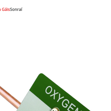
 Gáis
Sonraí