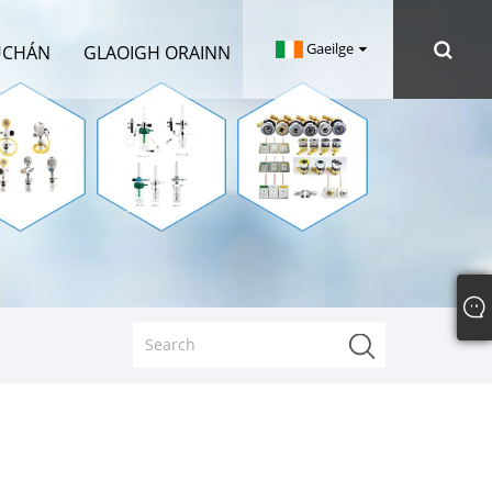
Gaeilge
ÚCHÁN
GLAOIGH ORAINN