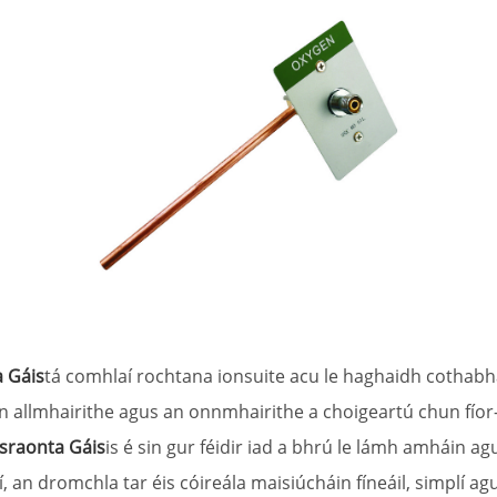
 Gáis
tá comhlaí rochtana ionsuite acu le haghaidh cothabhál
 an allmhairithe agus an onnmhairithe a choigeartú chun fíor
sraonta Gáis
is é sin gur féidir iad a bhrú le lámh amháin 
í, an dromchla tar éis cóireála maisiúcháin fíneáil, simplí a