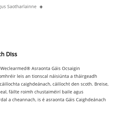
gus Saotharlainne
ch DIss
h Weclearmed® Asraonta Gáis Ocsaigin
mhréir leis an tionscal náisiúnta a tháirgeadh
cáilíochta caighdeánach, cáilíocht den scoth. Breise,
al, fáilte roimh chustaiméirí baile agus
ardal a cheannach, is é asraonta Gáis Caighdeánach