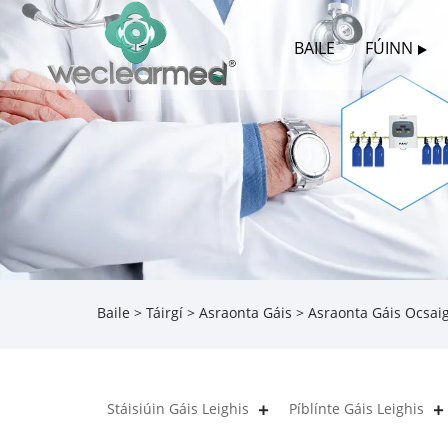
BAILE
FÚINN
Baile
>
Táirgí
>
Asraonta Gáis
> Asraonta Gáis Ocsai
Stáisiúin Gáis Leighis
Píblínte Gáis Leighis