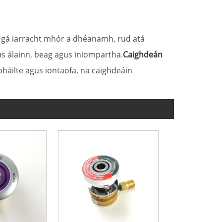
ch gá iarracht mhór a dhéanamh, rud atá
gus álainn, beag agus iniompartha.
Caighdeán
bháilte agus iontaofa, na caighdeáin