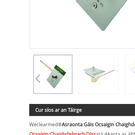
Cur síos ar an Táirge
Weclearmed®
Asraonta Gáis Ocsaigin Chaighd
Ocsaigin Chaighdeánach DIss
atá déanta as ábh