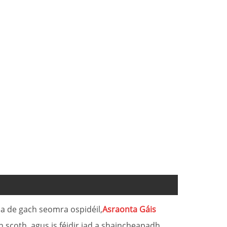
pa de gach seomra ospidéil,
Asraonta Gáis
n scoth, agus is féidir iad a shaincheapadh