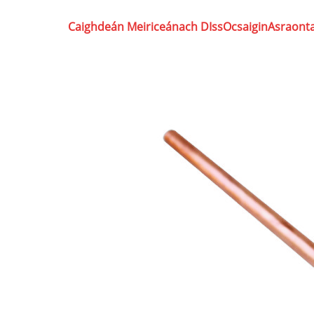
Caighdeán Meiriceánach DIss
Ocsaigin
Asraonta