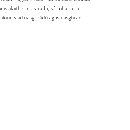
peisialaithe i ndearadh, sármhaith sa
éadaíonn siad uasghrádú agus uasghrádú