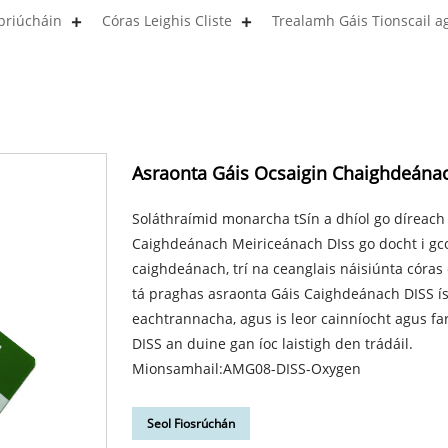
briúcháin
Córas Leighis Cliste
Trealamh Gáis Tionscail a
Asraonta Gáis Ocsaigin Chaighdeána
Soláthraímid monarcha tSín a dhíol go díreac
Caighdeánach Meiriceánach DIss go docht i gco
caighdeánach, trí na ceanglais náisiúnta córas 
tá praghas asraonta Gáis Caighdeánach DISS íse
eachtrannacha, agus is leor cainníocht agus f
DISS an duine gan íoc laistigh den trádáil.
Mionsamhail:AMG08-DISS-Oxygen
Seol Fiosrúchán