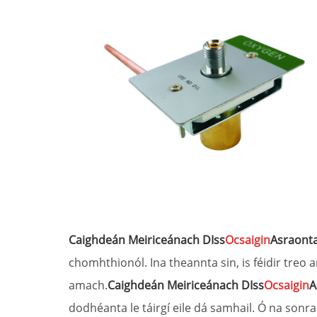
Caighdeán Meiriceánach DIss
Ocsaigin
Asraonta
chomhthionól. Ina theannta sin, is féidir treo
amach.
Caighdeán Meiriceánach DIss
Ocsaigin
A
dodhéanta le táirgí eile dá samhail. Ó na sonra