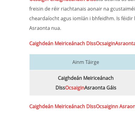
freisin de réir riachtanais aonair na gcustaiméi
cheardaíocht agus iomlán i bhfeidhm. Is féidi
Asraonta nua.
Caighdeán Meiriceánach DIss
Ocsaigin
Asraonta
Ainm Táirge
Caighdeán Meiriceánach
DIss
Ocsaigin
Asraonta Gáis
Caighdeán Meiriceánach DIss
Ocsaigin
n Asraon