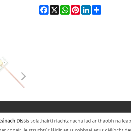
Facebook
X
WhatsApp
Pinterest
LinkedIn
Share
eánach DIss
is soláthairtí riachtanacha iad ar thaobh na lea
ar copair, le struchtúr láidir agus cobhsaí agus cáilíocht de