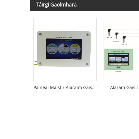
Táirgí Gaolmhara
Painéal Máistir Aláraim Gáis Leighis
Aláram Gáis L