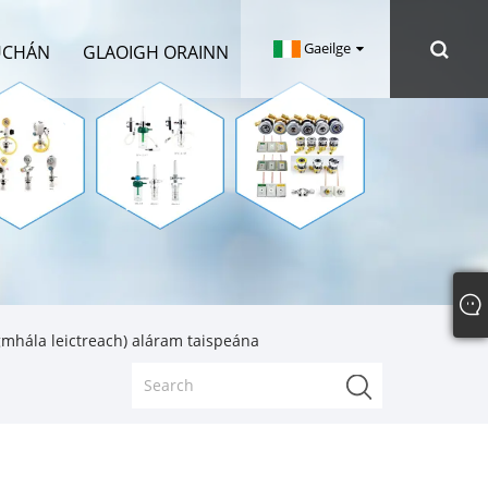
Gaeilge
ÚCHÁN
GLAOIGH ORAINN
mhála leictreach) aláram taispeána