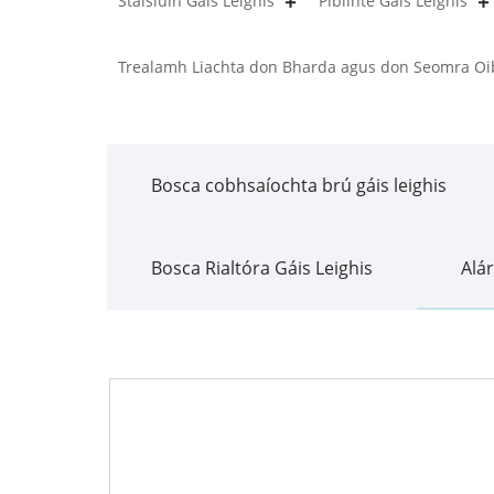
Stáisiúin Gáis Leighis
Píblínte Gáis Leighis
Trealamh Liachta don Bharda agus don Seomra Oi
Bosca cobhsaíochta brú gáis leighis
Bosca Rialtóra Gáis Leighis
Alá