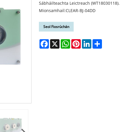
Sábháilteachta Leictreach (WT18030118).
Mionsamhail:CLEAR-BJ-04DD
Seol Fiosrúchán
Facebook
X
WhatsApp
Pinterest
LinkedIn
Share