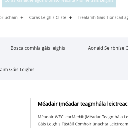
Córas Rialaithe agus Monatóireachta Píblíne Gáis Leighis
briúcháin
Córas Leighis Cliste
Trealamh Gáis Tionscail a
Bosca comhla gáis leighis
Aonaid Seirbhíse 
raim Gáis Leighis
Méadair (méadar teagmhála leictreac
Méadair WECLearMed® (Méadar Teagmhála Leic
Gáis Leighis Tástáil Comhoiriúnachta Leictre