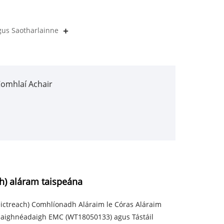
gus Saotharlainne
Comhlaí Achair
h) aláram taispeána
treach) Comhlíonadh Aláraim le Córas Aláraim
amaighnéadaigh EMC (WT18050133) agus Tástáil