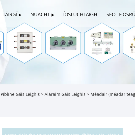
TÁIRGÍ
NUACHT
ÍOSLUCHTAIGH
SEOL FIOSR
Píblíne Gáis Leighis
>
Aláraim Gáis Leighis
> Méadair (méadar teag