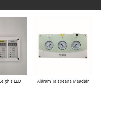
Leighis LED
Aláram Taispeána Méadair