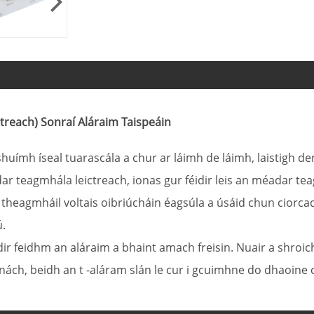
each) Sonraí Aláraim Taispeáin
huímh íseal tuarascála a chur ar láimh de láimh, laistigh 
r teagmhála leictreach, ionas gur féidir leis an méadar tea
dhá theagmháil voltais oibriúcháin éagsúla a úsáid chun cio
ú.
 féidir feidhm an aláraim a bhaint amach freisin. Nuair a shro
nách, beidh an t -aláram slán le cur i gcuimhne do dhaoine