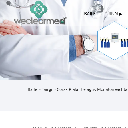
BAILE
FÚINN
Baile
>
Táirgí
>
Córas Rialaithe agus Monatóireachta 