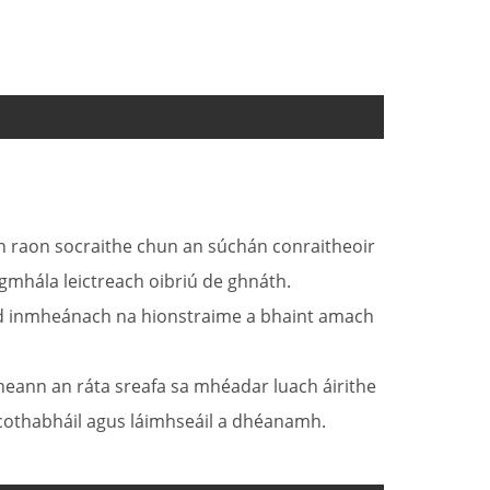
den raon socraithe chun an súchán conraitheoir
gmhála leictreach oibriú de ghnáth.
rcad inmheánach na hionstraime a bhaint amach
icheann an ráta sreafa sa mhéadar luach áirithe
 cothabháil agus láimhseáil a dhéanamh.