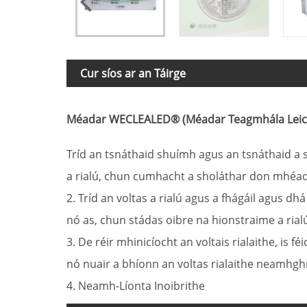
Cur síos ar an Táirge
Méadar WECLEALED® (Méadar Teagmhála Leictr
Tríd an tsnáthaid shuímh agus an tsnáthaid a s
a rialú, chun cumhacht a sholáthar don mhéada
2. Tríd an voltas a rialú agus a fhágáil agus 
nó as, chun stádas oibre na hionstraime a rial
3. De réir mhinicíocht an voltais rialaithe, is
nó nuair a bhíonn an voltas rialaithe neamhgh
4. Neamh-Líonta Inoibrithe