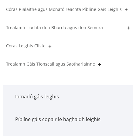
Córas Rialaithe agus Monatóireachta Píblíne Gáis Leighis
Trealamh Liachta don Bharda agus don Seomra
Oibriúcháin
Córas Leighis Cliste
Trealamh Gáis Tionscail agus Saotharlainne
Iomadú gáis leighis
Píblíne gáis copair le haghaidh leighis