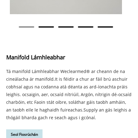
Manifold Lámhleabhar
Tá manifold Lámhleabhar Weclearmed® ar cheann de na
cineálacha ár manifold.It is féidir a chur ar fáil brú aschuir
cobhsaí agus na codanna atá déanta as ard-íonachta práis
leighis. ocsaigin, aer, ocsaíd nítriúil, Argón, nítrigin dé-ocsaíd
charbóin, etc Faoin stát oibre, soláthar gáis taobh amháin,
an taobh eile le haghaidh fuireachas.Supply an gás leighis a
thógáil bharda gach re seach agus i gcónaí.
Seol Fiosrúchán