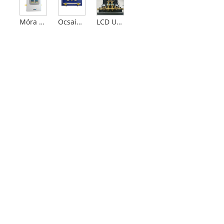
Móra Ocsaigine Uathoibríoch faoi stiúir
Ocsaigin otharchairr iomadúil
LCD Uathoibríoch Oxygen Manifold