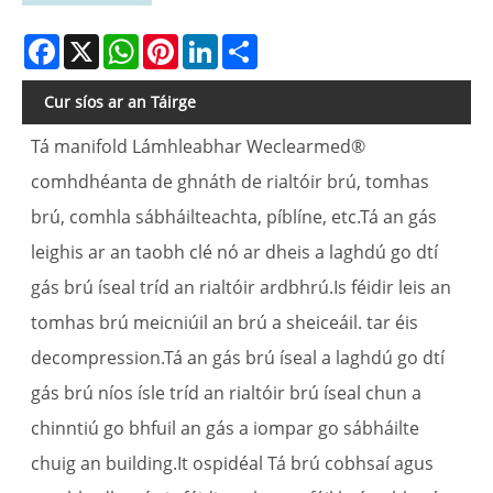
Facebook
X
WhatsApp
Pinterest
LinkedIn
Share
Cur síos ar an Táirge
Tá manifold Lámhleabhar Weclearmed®
comhdhéanta de ghnáth de rialtóir brú, tomhas
brú, comhla sábháilteachta, píblíne, etc.Tá an gás
leighis ar an taobh clé nó ar dheis a laghdú go dtí
gás brú íseal tríd an rialtóir ardbhrú.Is féidir leis an
tomhas brú meicniúil an brú a sheiceáil. tar éis
decompression.Tá an gás brú íseal a laghdú go dtí
gás brú níos ísle tríd an rialtóir brú íseal chun a
chinntiú go bhfuil an gás a iompar go sábháilte
chuig an building.It ospidéal Tá brú cobhsaí agus