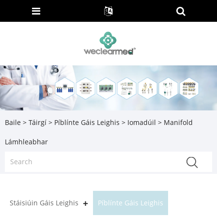
Baile
>
Táirgí
>
Píblínte Gáis Leighis
>
Iomadúil
> Manifold
Lámhleabhar
Stáisiúin Gáis Leighis
Píblínte Gáis Leighis