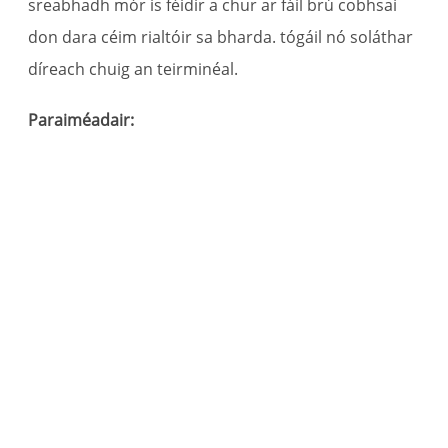
sreabhadh mór is féidir a chur ar fáil brú cobhsaí
don dara céim rialtóir sa bharda. tógáil nó soláthar
díreach chuig an teirminéal.
B
Paraiméadair:
c