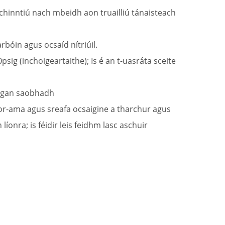
hinntiú nach mbeidh aon truailliú tánaisteach
rbóin agus ocsaíd nítriúil.
ig (inchoigeartaithe); Is é an t-uasráta sceite
ur gan saobhadh
fíor-ama agus sreafa ocsaigine a tharchur agus
íonra; is féidir leis feidhm lasc aschuir