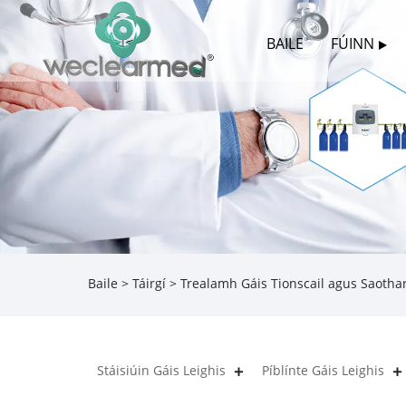
BAILE
FÚINN
Baile
>
Táirgí
>
Trealamh Gáis Tionscail agus Saotha
Stáisiúin Gáis Leighis
Píblínte Gáis Leighis