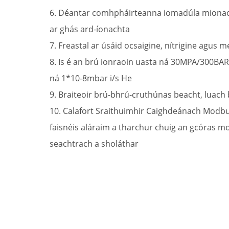
6. Déantar comhpháirteanna iomadúla mionaois
ar ghás ard-íonachta
7. Freastal ar úsáid ocsaigine, nítrigine agus 
8. Is é an brú ionraoin uasta ná 30MPA/300BAR; 
ná 1*10-8mbar i/s He
9. Braiteoir brú-bhrú-cruthúnas beacht, luach
10. Calafort Sraithuimhir Caighdeánach Modbus-
faisnéis aláraim a tharchur chuig an gcóras mon
seachtrach a sholáthar