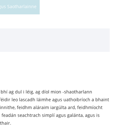
gus Saotharlainne
bhí ag dul i léig, ag díol mion -shaotharlann
féidir leo lascadh láimhe agus uathoibríoch a bhaint
nnithe, feidhm aláraim iargúlta ard, feidhmíocht
l feadán seachtrach simplí agus galánta, agus is
thair.