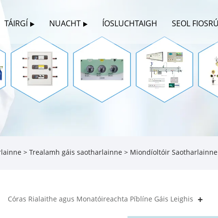
TÁIRGÍ
NUACHT
ÍOSLUCHTAIGH
SEOL FIOSR
rlainne
>
Trealamh gáis saotharlainne
> Miondíoltóir Saotharlainne
Córas Rialaithe agus Monatóireachta Píblíne Gáis Leighis