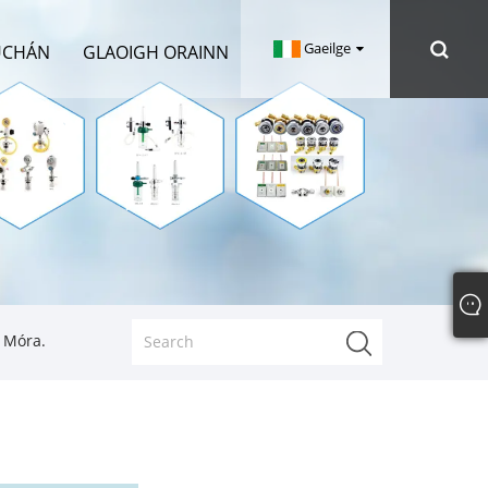
Gaeilge
ÚCHÁN
GLAOIGH ORAINN
 Móra.