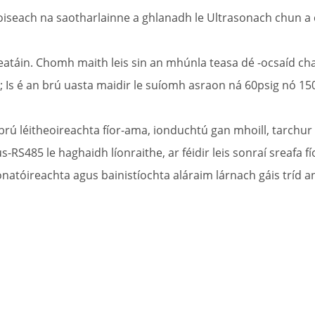
each na saotharlainne a ghlanadh le Ultrasonach chun a c
meatáin. Chomh maith leis sin an mhúnla teasa dé -ocsaíd cha
Is é an brú uasta maidir le suíomh asraon ná 60psig nó 150ps
 brú léitheoireachta fíor-ama, ionduchtú gan mhoill, tarch
RS485 le haghaidh líonraithe, ar féidir leis sonraí sreafa 
atóireachta agus bainistíochta aláraim lárnach gáis tríd an l