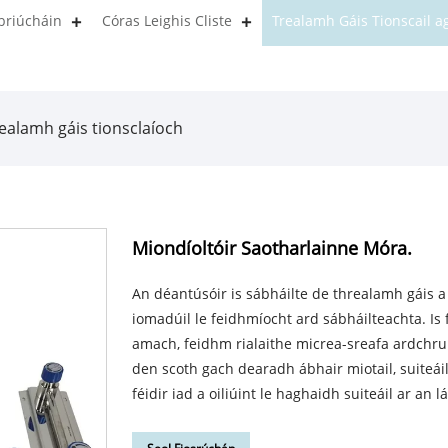
briúcháin
Córas Leighis Cliste
Trealamh Gáis Tionscail a
ealamh gáis tionsclaíoch
Miondíoltóir Saotharlainne Móra.
An déantúsóir is sábháilte de threalamh gáis a 
iomadúil le feidhmíocht ard sábháilteachta. Is 
amach, feidhm rialaithe micrea-sreafa ardchrui
den scoth gach dearadh ábhair miotail, suiteái
féidir iad a oiliúint le haghaidh suiteáil ar an lá