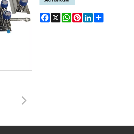
Seol Fiosrúchán
Facebook
X
WhatsApp
Pinterest
LinkedIn
Share