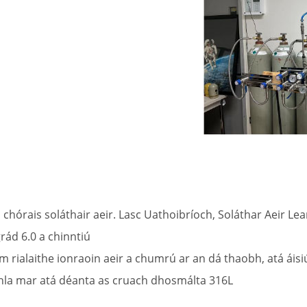
chórais soláthair aeir. Lasc Uathoibríoch, Soláthar Aeir Le
rád 6.0 a chinntiú
ialaithe ionraoin aeir a chumrú ar an dá thaobh, atá áisiúi
hla mar atá déanta as cruach dhosmálta 316L