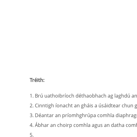
Tréith:
1. Brú uathoibríoch déthaobhach ag laghdú an 
2. Cinntigh íonacht an gháis a úsáidtear chun g
3. Déantar an príomhghrúpa comhla diaphragm r
4. Ábhar an choirp comhla agus an datha com
5.