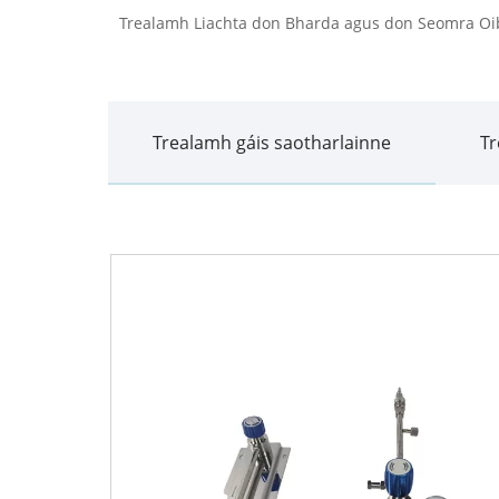
Trealamh Liachta don Bharda agus don Seomra Oi
Trealamh gáis saotharlainne
Tr