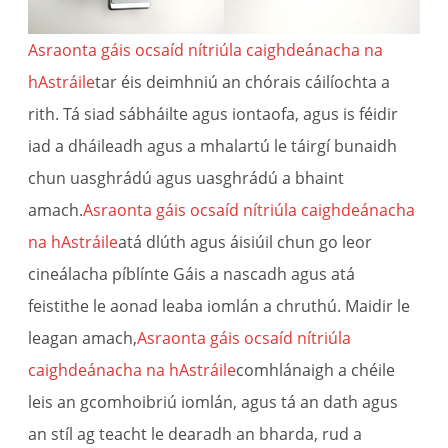
Asraonta gáis ocsaíd nítriúla caighdeánacha na
hAstráile
tar éis deimhniú an chórais cáilíochta a
rith. Tá siad sábháilte agus iontaofa, agus is féidir
iad a dháileadh agus a mhalartú le táirgí bunaidh
chun uasghrádú agus uasghrádú a bhaint
amach.
Asraonta gáis ocsaíd nítriúla caighdeánacha
na hAstráile
atá dlúth agus áisiúil chun go leor
cineálacha píblínte Gáis a nascadh agus atá
feistithe le aonad leaba iomlán a chruthú. Maidir le
leagan amach,
Asraonta gáis ocsaíd nítriúla
caighdeánacha na hAstráile
comhlánaigh a chéile
leis an gcomhoibriú iomlán, agus tá an dath agus
an stíl ag teacht le dearadh an bharda, rud a