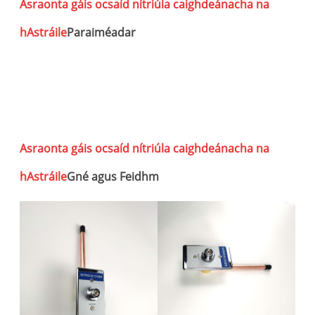
Asraonta gáis ocsaíd nítriúla caighdeánacha na
hAstráile
Paraiméadar
A
o
c
Asraonta gáis ocsaíd nítriúla caighdeánacha na
hAstráile
Gné agus Feidhm