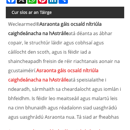
Cur síos ar an Táirge
Weclearmed®
Asraonta gáis ocsaíd nítriúla
caighdeánacha na hAstráile
atá déanta as ábhar
copair, le struchtúr láidir agus cobhsaí agus
cáilíocht den scoth, agus is féidir iad a
shaincheapadh freisin de réir riachtanais aonair na
gcustaiméirí.
Asraonta gáis ocsaíd nítriúla
caighdeánacha na hAstráile
atá speisialaithe i
ndearadh, sármhaith sa cheardaíocht agus iomlán i
bhfeidhm. Is féidir leo meaitseáil agus malartú leis
na cinn bhunaidh agus réadaíonn siad uasghrádú
agus uasghrádú Asraonta nua. Tá siad ar fheabhas