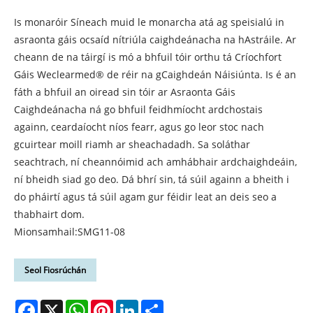
Is monaróir Síneach muid le monarcha atá ag speisialú in
asraonta gáis ocsaíd nítriúla caighdeánacha na hAstráile. Ar
cheann de na táirgí is mó a bhfuil tóir orthu tá Críochfort
Gáis Weclearmed® de réir na gCaighdeán Náisiúnta. Is é an
fáth a bhfuil an oiread sin tóir ar Asraonta Gáis
Caighdeánacha ná go bhfuil feidhmíocht ardchostais
againn, ceardaíocht níos fearr, agus go leor stoc nach
gcuirtear moill riamh ar sheachadadh. Sa soláthar
seachtrach, ní cheannóimid ach amhábhair ardchaighdeáin,
ní bheidh siad go deo. Dá bhrí sin, tá súil againn a bheith i
do pháirtí agus tá súil agam gur féidir leat an deis seo a
thabhairt dom.
Mionsamhail:SMG11-08
Seol Fiosrúchán
Facebook
X
WhatsApp
Pinterest
LinkedIn
Share