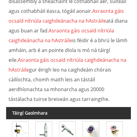
disassembly a sheachaint le cothabháil aer, suiteáil
agus cothabháil éasca, tógáil aonair.
Asraonta gáis
ocsaíd nítriúla caighdeánacha na hAstráile
atá diana
agus buan ar fad.
Asraonta gáis ocsaíd nítriúla
caighdeánacha na hAstráile
is féidir é a bhrú le lámh
amháin, arb é an pointe díola is mó ná táirgí
eile.
Asraonta gáis ocsaíd nítriúla caighdeánacha na
hAstráile
gur éirigh leo na caighdeáin chórais
cáilíochta, chomh maith leis an tástáil
aerdhíonachta sa mhonarcha agus 20000
tástálacha tuirse breiseán agus tarraingthe.
Táirgí Gaolmhara