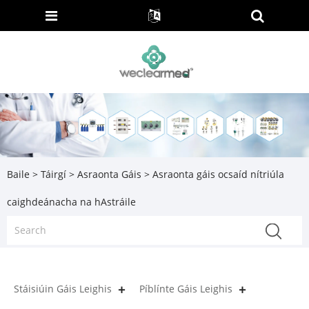
Baile
>
Táirgí
>
Asraonta Gáis
> Asraonta gáis ocsaíd nítriúla
caighdeánacha na hAstráile
Stáisiúin Gáis Leighis
Píblínte Gáis Leighis