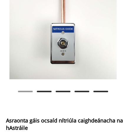
Asraonta gáis ocsaíd nítriúla caighdeánacha na
hAstráile