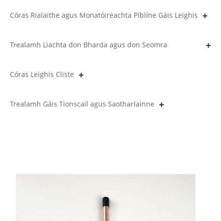
Córas Rialaithe agus Monatóireachta Píblíne Gáis Leighis
Trealamh Liachta don Bharda agus don Seomra
Oibriúcháin
Córas Leighis Cliste
Trealamh Gáis Tionscail agus Saotharlainne