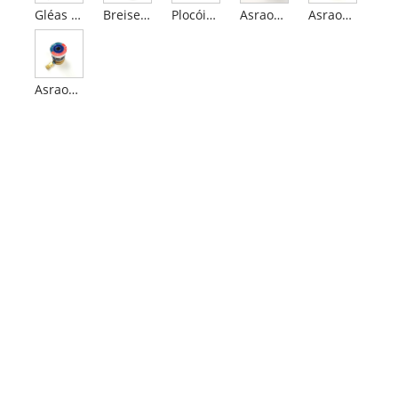
Gléas urscaoilte gáis ainéistéise scaird
Breiseán gunna láimhseáil díreach
Plocóid gunna deireadh liathróid
Asraonta Caighdeán na Breataine AGSS
Asraonta dé-ocsaíd charbóin chaighdeánach na Breataine
Asraonta Ocsaíd Nítriúil Chaighdeánach na Breataine