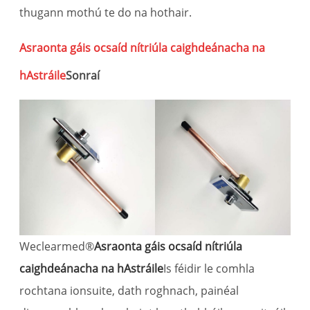
thugann mothú te do na hothair.
Asraonta gáis ocsaíd nítriúla caighdeánacha na
hAstráile
Sonraí
Weclearmed®
Asraonta gáis ocsaíd nítriúla
caighdeánacha na hAstráile
Is féidir le comhla
rochtana ionsuite, dath roghnach, painéal